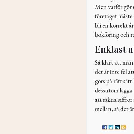
Men varför gör 
företaget måste 
bli en korrekt 
bokföring och re
Enklast a
Så klart att man
det är inte fel a
görs på rätt sät
dessutom lägga di
att räkna siffro
mellan, så det ä