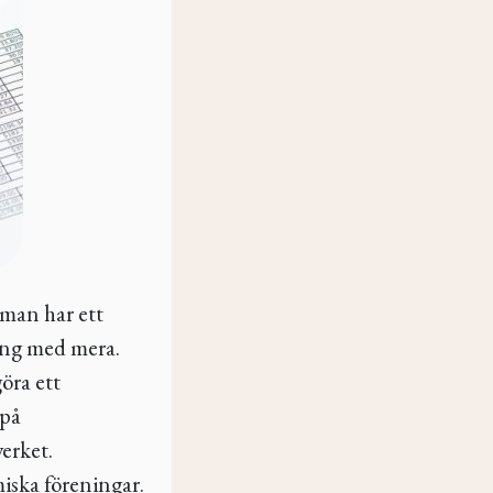
 man har ett
ning med mera.
göra ett
 på
erket.
iska föreningar.