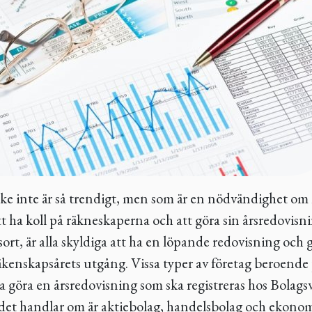
e inte är så trendigt, men som är en nödvändighet om
att ha koll på räkneskaperna och att göra sin årsredovis
sort, är alla skyldiga att ha en löpande redovisning och 
räkenskapsårets utgång. Vissa typer av företag beroende
a göra en årsredovisning som ska registreras hos Bolagsv
det handlar om är aktiebolag, handelsbolag och ekonom