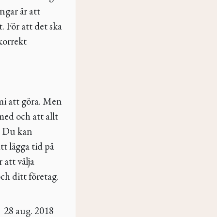
ngar är att
. För att det ska
korrekt
mi att göra. Men
med och att allt
a. Du kan
att lägga tid på
att välja
och ditt företag.
28 aug. 2018