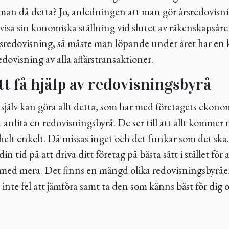
man då detta? Jo, anledningen att man gör årsredovisni
visa sin konomiska ställning vid slutet av räkenskapsåret
årsredovisning, så måste man löpande under året har en 
dovisning av alla affärstransaktioner.
tt få hjälp av redovisningsbyrå
 själv kan göra allt detta, som har med företagets ekono
tt anlita en redovisningsbyrå. De ser till att allt kommer 
t helt enkelt. Då missas inget och det funkar som det sk
n tid på att driva ditt företag på bästa sätt i stället för 
r med mera. Det finns en mängd olika redovisningsbyråer 
r inte fel att jämföra samt ta den som känns bäst för dig 