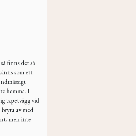
så finns det så
7 känns som ett
rendmässigt
lite hemma. I
g tapetvägg vid
n bryta av med
önt, men inte