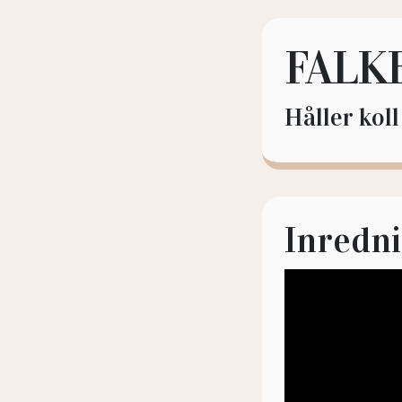
FALK
Håller kol
Inredni