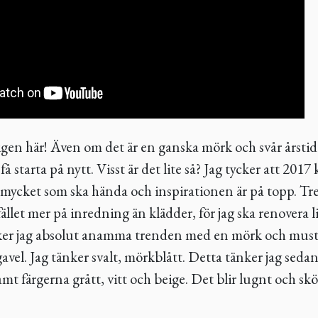
gen här! Även om det är en ganska mörk och svår årstid 
 få starta på nytt. Visst är det lite så? Jag tycker att 201
t, mycket som ska hända och inspirationen är på topp. T
llfället mer på inredning än klädder, för jag ska renovera 
er jag absolut anamma trenden med en mörk och musti
vel. Jag tänker svalt, mörkblått. Detta tänker jag seda
mt färgerna grått, vitt och beige. Det blir lugnt och sk