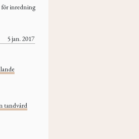
 för inredning
5 jan. 2017
llande
 tandvård