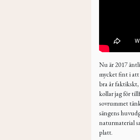
Nu är 2017 äntli
mycket fint i att
bra år faktiksk
kollar jag för ti
sovrummet tänk
sängens huvudga
naturmaterial sa
platt.