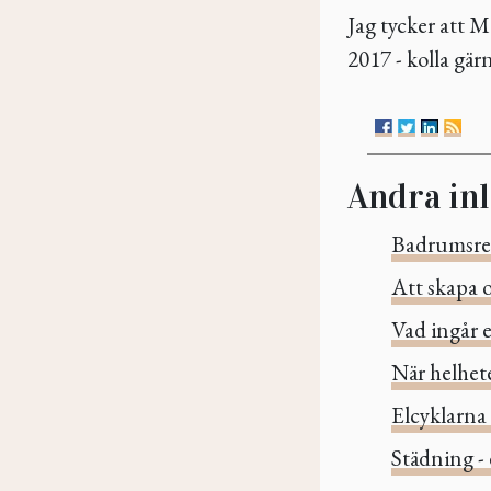
Jag tycker att 
2017 - kolla gär
Andra in
Badrumsre
Att skapa o
Vad ingår e
När helhete
Elcyklarna 
Städning - 