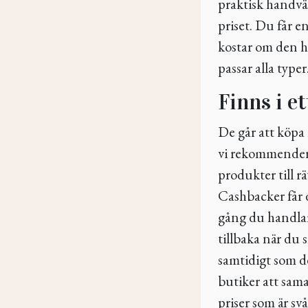
praktisk handvä
priset. Du får e
kostar om den h
passar alla typer
Finns i e
De går att köpa
vi rekommende
produkter till 
Cashbacker får d
gång du handlar.
tillbaka när du 
samtidigt som de
butiker att sama
priser som är svå