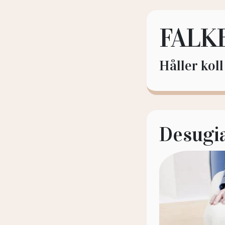
FALK
Håller kol
Desugia