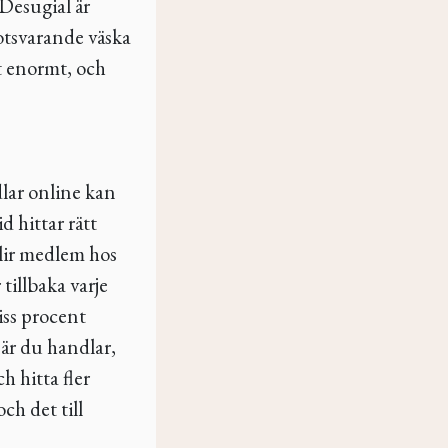
Desugial är
motsvarande väska
t enormt, och
lar online kan
id hittar rätt
blir medlem hos
tillbaka varje
iss procent
när du handlar,
h hitta fler
ch det till