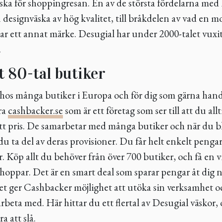
ska för shoppingresan. En av de största fördelarna med 
n designväska av hög kvalitet, till bråkdelen av vad en 
ar ett annat märke. Desugial har under 2000-talet vuxi
.
tt 80-tal butiker
 hos många butiker i Europa och för dig som gärna hand
ra
cashbacker.se
som är ett företag som ser till att du allt
rätt pris. De samarbetar med många butiker och när du 
u ta del av deras provisioner. Du får helt enkelt pengar 
 Köp allt du behöver från över 700 butiker, och få en v
shoppar. Det är en smart deal som sparar pengar åt dig 
t ger Cashbacker möjlighet att utöka sin verksamhet oc
rbeta med. Här hittar du ett flertal av Desugial väskor, o
ra att slå.