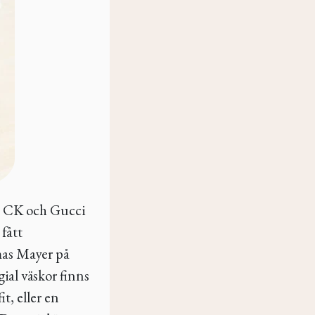
, CK och Gucci
fått
mas Mayer på
al väskor finns
t, eller en