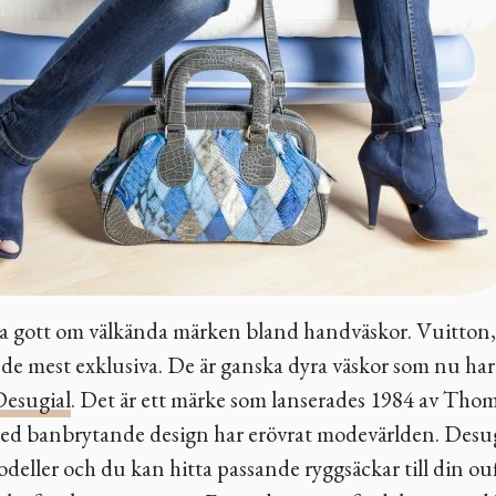
ka gott om välkända märken bland handväskor. Vuitton
 de mest exklusiva. De är ganska dyra väskor som nu har 
Desugial
. Det är ett märke som lanserades 1984 av Tho
ed banbrytande design har erövrat modevärlden. Desugi
deller och du kan hitta passande ryggsäckar till din oufi