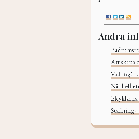
Andra in
Badrumsre
Att skapa o
Vad ingår e
När helhete
Elcyklarna 
Städning - 